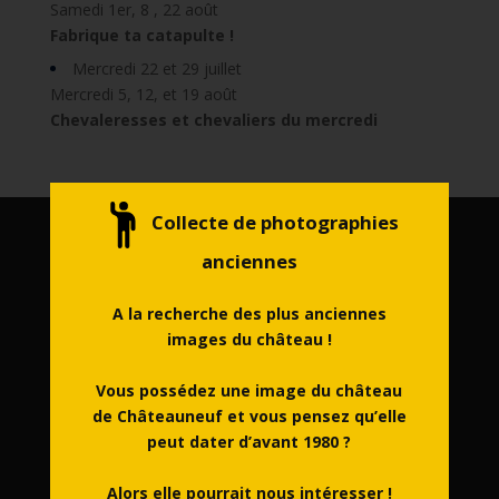
Samedi 1er, 8 , 22 août
Fabrique ta catapulte !
Mercredi 22 et 29 juillet
Mercredi 5, 12, et 19 août
Chevaleresses et chevaliers du mercredi
Collecte de photographies
Navigation rapide :
anciennes
Accueil
A la recherche des plus anciennes
Actualités
images du château !
Agenda
Découvrir
Vous possédez une image du château
de Châteauneuf et vous pensez qu’elle
Visiter
peut dater d’avant 1980 ?
Programme des visites et activités pédagogiques
Histoire
Alors elle pourrait nous intéresser !