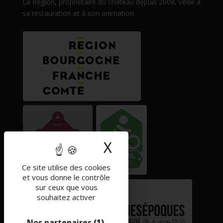
La Région, propriétaire du château depuis 2008, veille à
sa restauration et à son animation.
X
Masquer le band
Ce site utilise des cookies
et vous donne le contrôle
sur ceux que vous
souhaitez activer
Nos partenaires
(1)