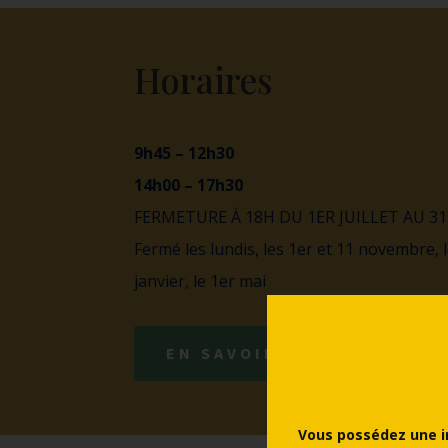
Horaires
9h45 – 12h30
14h00 – 17h30
FERMETURE À 18H DU 1ER JUILLET AU 3
Fermé les lundis, les 1er et 11 novembre, 
janvier, le 1er mai
EN SAVOIR +
Vous possédez une i