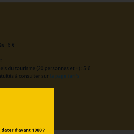
e : 6 €
t
ls du tourisme (20 personnes et +) : 5 €
atuités à consulter sur
la page tarifs
dater d’avant 1980 ?