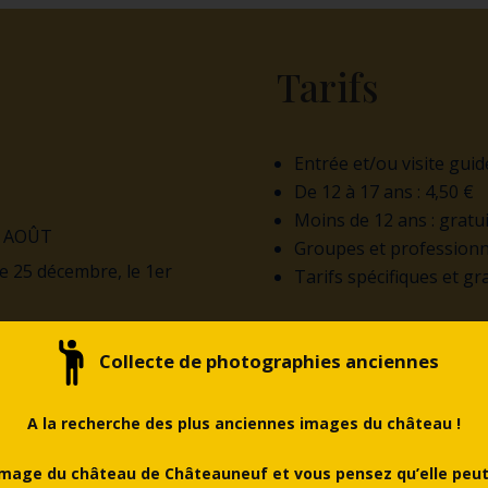
Tarifs
Entrée et/ou visite guidé
De 12 à 17 ans : 4,50 €
Moins de 12 ans : gratui
1 AOÛT
Groupes et professionne
le 25 décembre, le 1er
Tarifs spécifiques et gr
Collecte de photographies anciennes
EN SAVOIR +
A la recherche des plus anciennes images du château !
mage du château de Châteauneuf et vous pensez qu’elle peut 