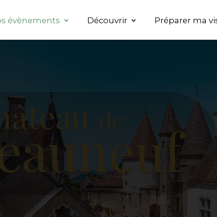
s évènements
Découvrir
Préparer ma vi
hâteau
de
eauneuf