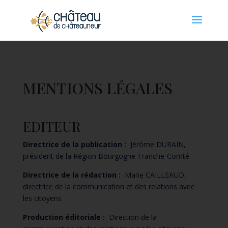
Panneau de gestion des cookies
MENTIONS LÉGALES
EDITEUR
Directrice de la publication :
Jérôme DURAIN,
président
de la Région Bourgogne-Franche-Comté
Directrice de la rédaction :
Marie CAILLEAUD,
directrice de la communication et des relations avec
les citoyens
Production éditoriale :
Direction de la