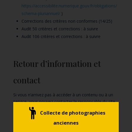
https://accessibilite.numerique.gouv.fr/obligations/
schema-pluriannuel/
)
Corrections des critères non conformes (14/25)
Audit 50 critères et corrections : à suivre
Audit 106 critères et corrections : à suivre
Retour d’information et
contact
Si vous n’arrivez pas à accéder à un contenu ou à un
service, vous pouvez contacter le responsable du site
internet pour être orienté vers une alternative
Collecte de photographies
accessible ou obtenir le contenu sous une autre forme.
anciennes
accessibilite@bourgognefranchecomte.fr