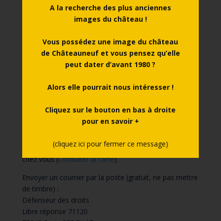
A la recherche des plus anciennes
images du château !
Voies de recours
Vous possédez une image du château
de Châteauneuf et vous pensez qu’elle
Cette procédure est à utiliser dans le cas suivant.
peut dater d’avant 1980 ?
Vous avez signalé au responsable du site internet un
Alors elle pourrait nous intéresser !
défaut d’accessibilité qui vous empêche d’accéder à un
contenu ou à un des services du portail et vous n’avez
Cliquez sur le bouton en bas à droite
pas obtenu de réponse satisfaisante.
pour en savoir +
Écrire un message au Défenseur des droits (
contact
)
(cliquez ici pour fermer ce message)
Contacter le délégué du Défenseur des droits près de
chez vous (
Consulter la carte
)
Envoyer un courrier par la poste (gratuit, ne pas mettre
de timbre) :
Défenseur des droits
Libre réponse 71120