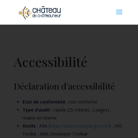
Panneau de gestion des cookies
Accessibilité
Déclaration d’accessibilité
Etat de conformité
: non conforme
Type d’audit
: rapide (25 critères, 2 pages) ,
réalisé en interne
Outils
: ARA (
https://ara.numerique.gouv.fr/
) , ARC
Toolkit , Web Developer Toolbar