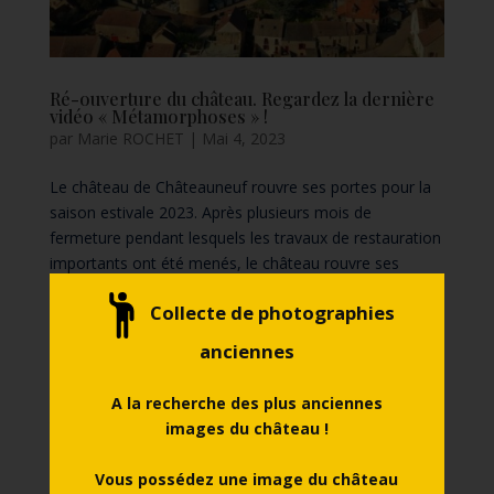
Ré-ouverture du château. Regardez la dernière
vidéo « Métamorphoses » !
par
Marie ROCHET
|
Mai 4, 2023
Le château de Châteauneuf rouvre ses portes pour la
saison estivale 2023. Après plusieurs mois de
fermeture pendant lesquels les travaux de restauration
importants ont été menés, le château rouvre ses
portes pour re-découvrir ses trésors ! Le château de
Collecte de photographies
Châteauneuf,...
anciennes
A la recherche des plus anciennes
Articles récents
images du château !
Jeudi 30 juillet et 13 août 2026
Vous possédez une image du château
Le manège du Contrevent