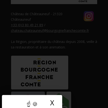
Château de Châteauneuf - 21320
Châteauneuf
+33 (0)3 80 49 21 89
/
chateau.chateauneuf@bourgognefranchecomte.fr
La Région, propriétaire du château depuis 2008, veille à
sa restauration et à son animation.
X
Masquer le band