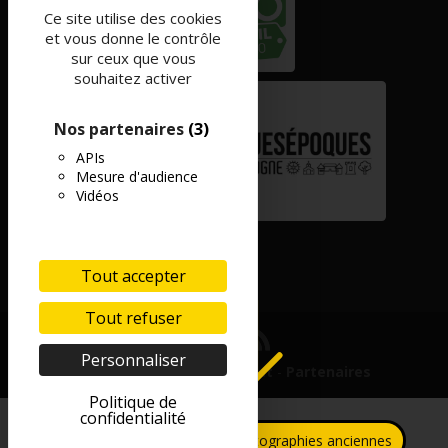
Ce site utilise des cookies
et vous donne le contrôle
sur ceux que vous
souhaitez activer
Nos partenaires
(3)
APIs
Mesure d'audience
Vidéos
Tout accepter
Tout refuser
Personnaliser
Mentions légales
-
Contact
-
Partenaires
Politique de
confidentialité
Collecte de photographies anciennes