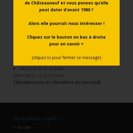
de Châteauneuf et vous pensez qu’elle
Vendredi 17, 24, 31 juillet
peut dater d’avant 1980 ?
Vendredi 7, 14, 21 août
Voyage au crépuscule
Alors elle pourrait nous intéresser !
Visite théâtralisée en soirée
Cliquez sur le bouton en bas à droite
Le programme de la saison culturelle est arrivé !
pour en savoir +
Samedi 11, 18, 25 juillet
Samedi 1er, 8 , 22 août
(cliquez ici pour fermer ce message)
Fabrique ta catapulte !
Mercredi 22 et 29 juillet
Mercredi 5, 12, et 19 août
Chevaleresses et chevaliers du mercredi
Navigation rapide :
Accueil