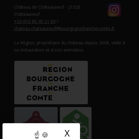
Château de Châteauneuf - 21320
Châteauneuf
+33 (0)3 80 49 21 89
/
chateau.chateauneuf@bourgognefranchecomte.fr
La Région, propriétaire du château depuis 2008, veille à
sa restauration et à son animation.
X
Masquer le band