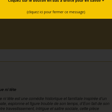
Cliquez sur le bouton en bas à droite pour en savoir +
(cliquez ici pour fermer ce message)
e ni tête
 ni tête
est une comédie historique et familiale inspirée d’un
ate, espionne et figure trouble de son temps, d’Eon fait de son
e travestissement, intrigue et satire sociale, cette pièce