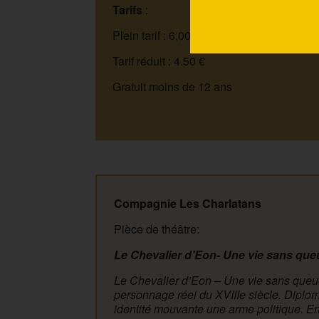
Tarifs
:
Plein tarif : 6,00 €
Tarif réduit : 4.50 €
Gratuit moins de 12 ans
Compagnie Les Charlatans
Pièce de théâtre:
Le Chevalier d’Eon- Une vie sans queu
Le Chevalier d’Eon – Une vie sans queue
personnage réel du XVIIIe siècle. Diplom
identité mouvante une arme politique. Entr