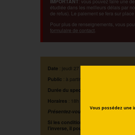
IMPORTANT
: vous pouvez faire une d
étudiée dans les meilleurs délais par no
de refus). Le paiement se fera sur place l
Pour plus de renseignements, vous pou
formulaire de contact
.
Date
: jeudi 27 août 2026
Public
: à partir de 11 ans
Durée du spectacle
: 1h20
Horaires
: 18h
Vous possédez une i
Présentez-vous à l’accueil 15 minutes 
Si les conditions climatiques le permet
l’inverse, il pourra se dérouler dans l