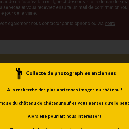
emande de réservation en ligne ci-dessous. Cette demande sera
s services et vous recevrez ensuite un mail de confirmation (ou
e jour de la visite.
vez également nous contacter par téléphone ou via
notre
Collecte de photographies anciennes
A la recherche des plus anciennes images du château !
mage du château de Châteauneuf et vous pensez qu’elle peut 
avant l’horaire indiqué pour prendre vos tickets
Alors elle pourrait nous intéresser !
tent, le spectacle aura lieu dans la cour du château. À
a grande salle du château.