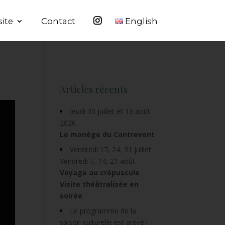
site
Contact
English
Articles récents
Jeudi 30 juillet et 13 août
2026
Le manège du Contrevent
Vendredi 17, 24, 31 juillet
Vendredi 7, 14, 21 août
Voyage au crépuscule
Visite théâtralisée en
soirée
Le programme de la
saison culturelle est arrivé !