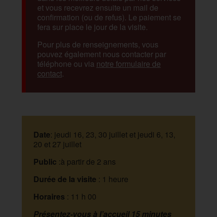
et vous recevrez ensuite un mail de
confirmation (ou de refus). Le paiement se
fera sur place le jour de la visite.
Pour plus de renseignements, vous
pouvez également nous contacter par
téléphone ou via
notre formulaire de
contact
.
Date
: jeudi 16, 23, 30 juillet et jeudi 6, 13,
20 et 27 juillet
Public
:à partir de 2 ans
Durée de la visite
: 1 heure
Horaires
: 11 h 00
Présentez-vous à l’accueil 15 minutes