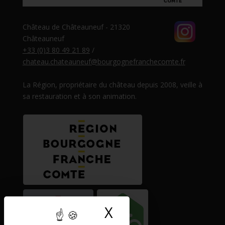
Château de Châteauneuf - 21320
Châteauneuf
+33 (0)3 80 49 21 89
/
chateau.chateauneuf@bourgognefranchecomte.fr
La Région, propriétaire du château depuis 2008, veille à
sa restauration et à son animation.
X
Masquer le band