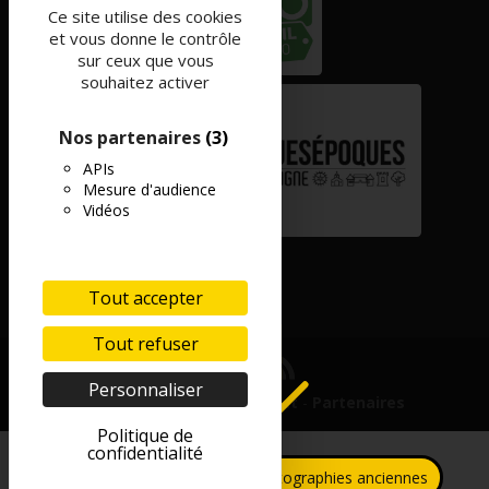
Ce site utilise des cookies
et vous donne le contrôle
sur ceux que vous
souhaitez activer
Nos partenaires
(3)
APIs
Mesure d'audience
Vidéos
Tout accepter
Tout refuser
Personnaliser
Mentions légales
-
Contact
-
Partenaires
Politique de
confidentialité
Collecte de photographies anciennes