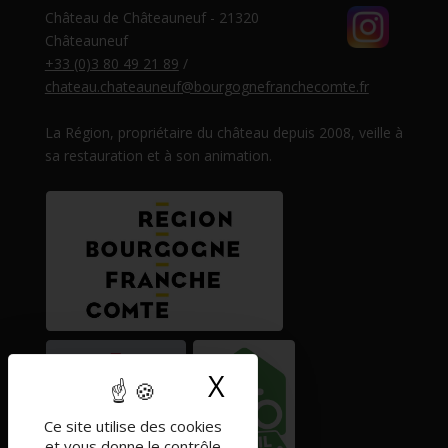
Château de Châteauneuf - 21320
Châteauneuf
+33 (0)3 80 49 21 89
/
chateau.chateauneuf@bourgognefranchecomte.fr
La Région, propriétaire du château depuis 2008, veille à
sa restauration et à son animation.
X
Masquer le band
Ce site utilise des cookies
et vous donne le contrôle