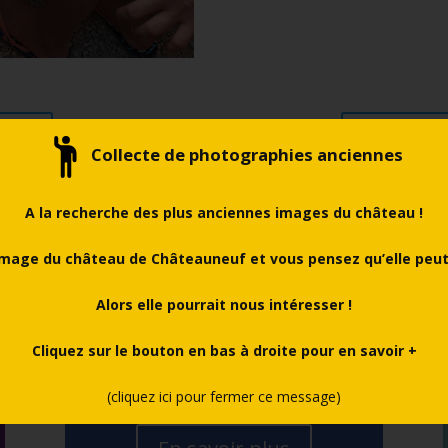
rifs
Retour à 
Collecte de photographies anciennes
A la recherche des plus anciennes images du château !
mage du château de Châteauneuf et vous pensez qu’elle peut 
Informations
pratiques
Alors elle pourrait nous intéresser !
Tarifs, jours et horaires
d’ouvertures, moyens de paiement,
Cliquez sur le bouton en bas à droite pour en savoir +
langues de visite, accès,
stationnement, contacts, etc.
(cliquez ici pour fermer ce message)