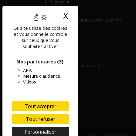
pédagogiques
Histoire
X
Masquer le band
Ressources , Documentation , Leaflets
Ce site utilise des cookies
Pratique
et vous donne le contrôle
Partenaires
sur ceux que vous
souhaitez activer
Contact
Mentions légales
Nos partenaires
(3)
Accessibilité : non conforme
APIs
Mesure d'audience
Vidéos
Tout accepter
Tout refuser
Personnaliser
Mentions légales
-
Contact
-
Partenaires