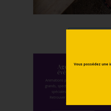
Consultez les ta
Vous possédez une i
Agenda des
événements
Animations pour les enfants et les
grands, spectacles estivaux, visites
spéciales, expositions, etc.
Retrouver toute l’actualité du
château !