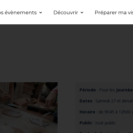
s évènements
Découvrir
Préparer ma vi
Période
: Pour les
Journée
Dates
: Samedi 27 et diman
Horaire
: de 9h45 à 12h00 
Public
: tout public