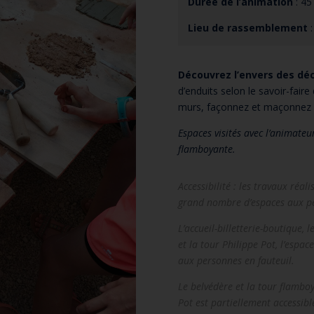
Durée de l’animation
: 45
Lieu de rassemblement
:
Découvrez l’envers des dé
d’enduits selon le savoir-fair
murs, façonnez et maçonnez s
Espaces visités avec l’animateu
flamboyante.
Accessibilité : les travaux réa
grand nombre d’espaces aux pe
L’accueil-billetterie-boutique, 
et la tour Philippe Pot, l’espac
aux personnes en fauteuil.
Le belvédère et la tour flamboy
Pot est partiellement accessibl