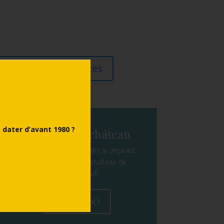
l'ensemble des visites
dater d’avant 1980 ?
Dépliant du château
Consultez ou téléchargez le dépliant
de présentation du château de
Châteauneuf.
Cliquez ici