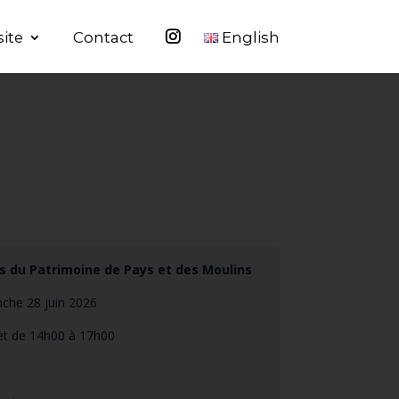
site
Contact
English
s du Patrimoine de Pays et des Moulins
che 28 juin 2026
et de 14h00 à 17h00