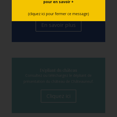
pour en savoir +
moyens de paiement, langues de visite,
accès, stationnement, contacts, etc.
(cliquez ici pour fermer ce message)
En savoir plus
Dépliant du château
Consultez ou téléchargez le dépliant de
présentation du château de Châteauneuf.
Cliquez ici