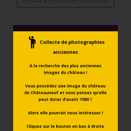
Retour à l'ensemble des visites
Agenda des événements
Collecte de photographies
Animations pour les enfants et les grands,
anciennes
spectacles estivaux, visites spéciales,
expositions, etc. Retrouver toute l’actualité
du château !
A la recherche des plus anciennes
images du château !
En savoir plus
Vous possédez une image du château
de Châteauneuf et vous pensez qu’elle
peut dater d’avant 1980 ?
Alors elle pourrait nous intéresser !
Informations pratiques
Cliquez sur le bouton en bas à droite
Tarifs, jours et horaires d’ouvertures,