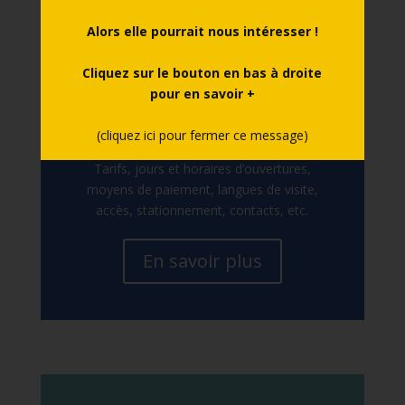
En savoir plus
Alors elle pourrait nous intéresser !
Cliquez sur le bouton en bas à droite
pour en savoir +
(cliquez ici pour fermer ce message)
Informations pratiques
Tarifs, jours et horaires d’ouvertures,
moyens de paiement, langues de visite,
accès, stationnement, contacts, etc.
En savoir plus