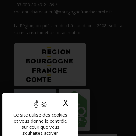
+33 (0)3 80 49 21 89
/
chateau.chateauneuf@bourgognefranchecomte.fr
La Région, propriétaire du château depuis 2008, veille à
sa restauration et à son animation.
X
Masquer le band
Ce site utilise des cookies
et vous donne le contrôle
sur ceux que vous
souhaitez activer