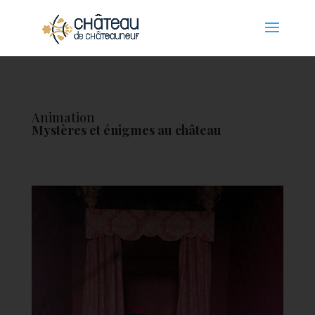
Panneau de gestion des cookies
Animation
Mystères et énigmes au château