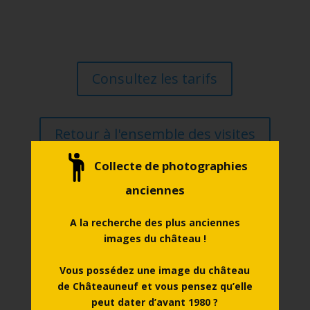
Consultez les tarifs
Retour à l'ensemble des visites
Collecte de photographies
anciennes
A la recherche des plus anciennes
Agenda des événements
images du château !
Animations pour les enfants et les grands,
spectacles estivaux, visites spéciales,
Vous possédez une image du château
expositions, etc. Retrouver toute l’actualité
de Châteauneuf et vous pensez qu’elle
du château !
peut dater d’avant 1980 ?