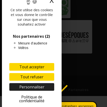
X
Masquer le band
Ce site utilise des cookies
et vous donne le contrôle
sur ceux que vous
souhaitez activer
Nos partenaires
(2)
Mesure d'audience
Vidéos
Tout accepter
Tout refuser
Personnaliser
Mentions légales
-
Contact
-
Partenaires
Politique de
confidentialité
Collecte de photographies anciennes