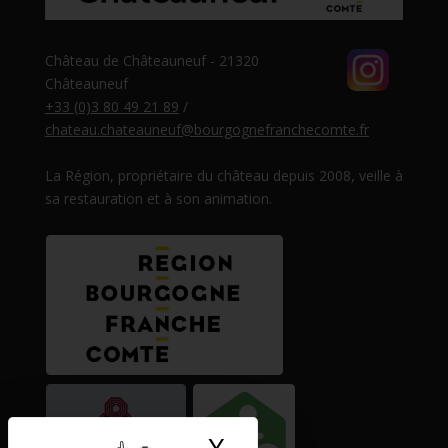
Château de Châteauneuf - 21320
Châteauneuf
+33 (0)3 80 49 21 89
/
chateau.chateauneuf@bourgognefranchecomte.fr
La Région, propriétaire du château depuis 2008, veille à
sa restauration et à son animation.