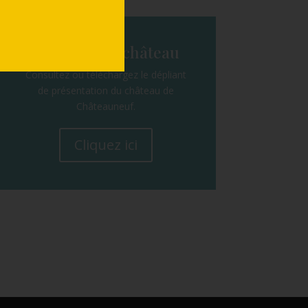
Dépliant du château
Consultez ou téléchargez le dépliant
de présentation du château de
Châteauneuf.
Cliquez ici