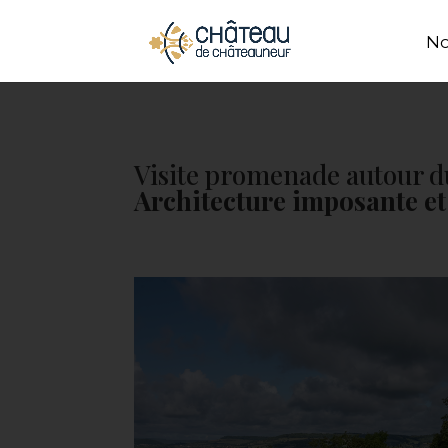
Panneau de gestion des cookies
No
Visite promenade autour d
Architecture imposante et