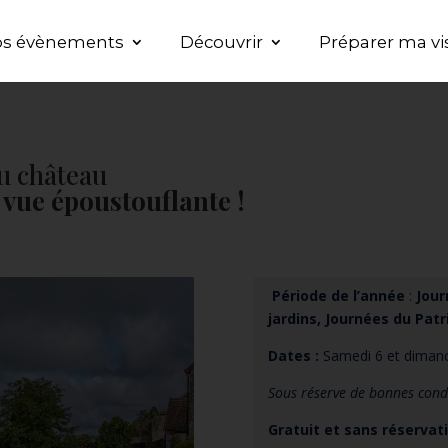
s évènements
Découvrir
Préparer ma vi
u château
 vue époustouflante !
Période de l’année
:
Jour
jardins, Journées du Pat
Dates :
Samedi 6 et dimanch
Sous réserve de bonnes cond
Gratuit et sans réservat