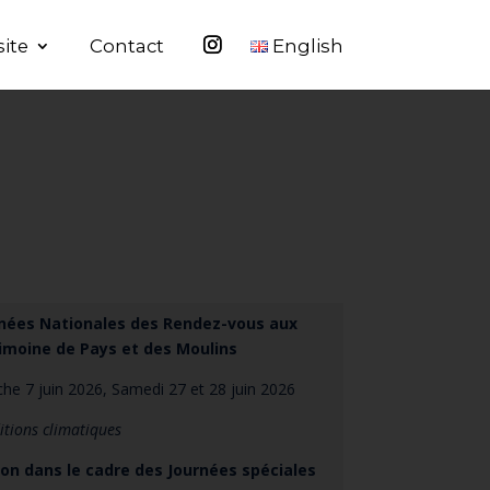
site
Contact
English
nées Nationales des Rendez-vous aux
rimoine de Pays et des Moulins
e 7 juin 2026, Samedi 27 et 28 juin 2026
itions climatiques
ion dans le cadre des Journées spéciales