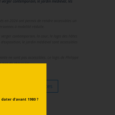
le verger contemporain, le jardin médiéval, les
lisés en 2024 ont permis de rendre accessibles un
rsonnes à mobilité réduite.
le verger contemporain, la cour, le logis des hôtes
e d’exposition, le jardin médiéval sont accessibles
ante ne sont pas accessibles. Le logis de Philippe
e (rez-de-chaussée).
l'ensemble des visites
dater d’avant 1980 ?