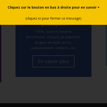
Cliquez sur le bouton en bas à droite pour en savoir +
Informations
(cliquez ici pour fermer ce message)
pratiques
Tarifs, jours et horaires
d’ouvertures, moyens de paiement,
langues de visite, accès,
stationnement, contacts, etc.
En savoir plus