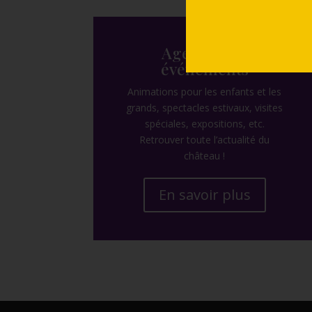
Agenda des
événements
Animations pour les enfants et les
grands, spectacles estivaux, visites
spéciales, expositions, etc.
Retrouver toute l’actualité du
château !
En savoir plus