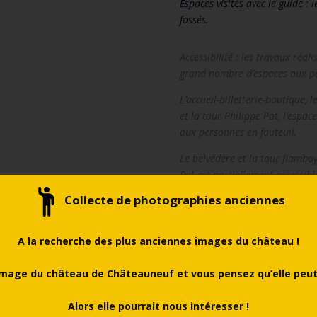
Espaces visités avec le guide : 
fossés.
Accessibilité : les travaux réa
grand nombre d’espaces aux pe
L’accueil-billetterie-boutique, 
et la tour Philippe Pot, l’espac
aux personnes en fauteuil.
Le belvédère et la tour flamboy
Pot est partiellement accessibl
Collecte de photographies anciennes
rifs
Retour à 
A la recherche des plus anciennes images du château !
mage du château de Châteauneuf et vous pensez qu’elle peut 
Alors elle pourrait nous intéresser !