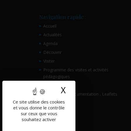
Navigation rapide :
Accueil
Actualités
Agenda
Découvrir
Visiter
Programme des visites et activités
pédagogiques
Histoire
X
Masquer le band
Ressources , Documentation , Leaflets
Ce site utilise des cookies
Pratique
et vous donne le contrôle
Partenaires
sur ceux que vous
souhaitez activer
Contact
Mentions légales