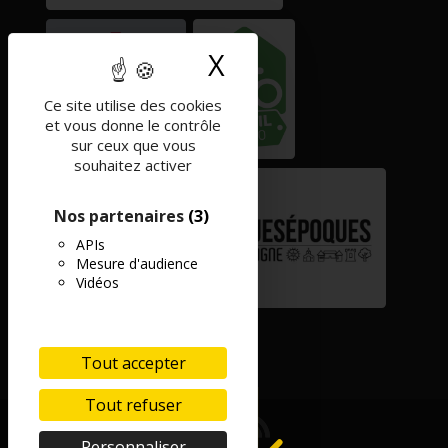
X
Masquer le band
Ce site utilise des cookies
et vous donne le contrôle
sur ceux que vous
souhaitez activer
Nos partenaires
(3)
APIs
Mesure d'audience
Vidéos
Tout accepter
Tout refuser
Personnaliser