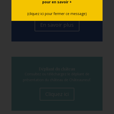
pour en savoir +
moyens de paiement, langues de visite,
accès, stationnement, contacts, etc.
(cliquez ici pour fermer ce message)
En savoir plus
Dépliant du château
Consultez ou téléchargez le dépliant de
présentation du château de Châteauneuf.
Cliquez ici