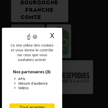
X
Masquer le band
Ce site utilise des cookies
et vous donne le contrôle
sur ceux que vous
souhaitez activer
Nos partenaires
(3)
APIs
Mesure d'audience
Vidéos
Tout accepter