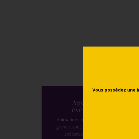
Consultez les ta
Vous possédez une i
Agenda des
événements
Animations pour les enfants et les
grands, spectacles estivaux, visites
spéciales, expositions, etc.