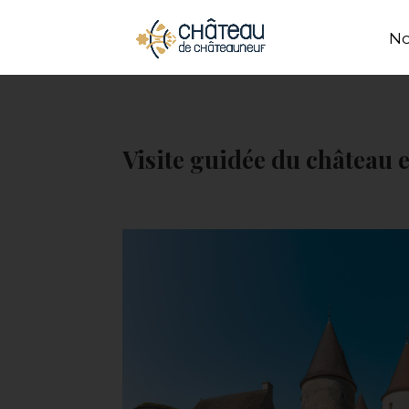
Panneau de gestion des cookies
No
Visite guidée du château e