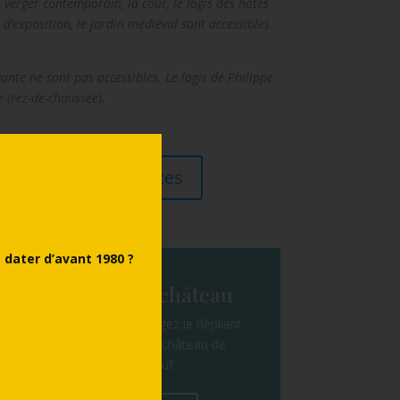
le verger contemporain, la cour, le logis des hôtes
e d’exposition, le jardin médiéval sont accessibles
ante ne sont pas accessibles. Le logis de Philippe
e (rez-de-chaussée).
l'ensemble des visites
dater d’avant 1980 ?
Dépliant du château
Consultez ou téléchargez le dépliant
de présentation du château de
Châteauneuf.