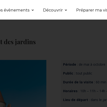
s évènements
Découvrir
Préparer ma vi
t des jardins
Période
: de mai à octobre
Public
: tout public
Durée de la visite
: 60 min
Horaires
: 10h – 11h – 14h
Lieu de départ
: dans le ja