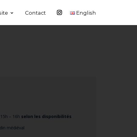
site
Contact
English
 -15h – 16h
selon les disponibilités
rdin médiéval