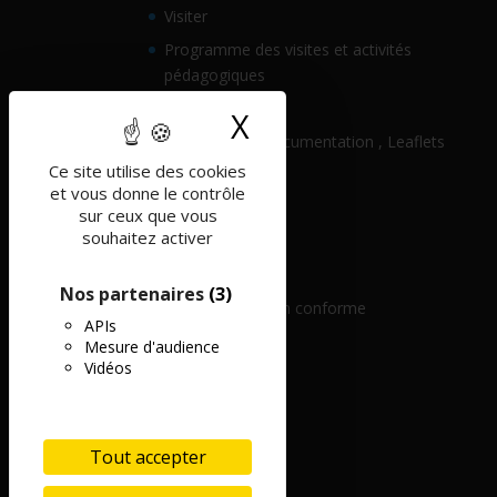
Visiter
Programme des visites et activités
pédagogiques
Histoire
X
Masquer le band
Ressources , Documentation , Leaflets
Ce site utilise des cookies
Pratique
et vous donne le contrôle
Partenaires
sur ceux que vous
souhaitez activer
Contact
Mentions légales
Nos partenaires
(3)
Accessibilité : non conforme
APIs
Mesure d'audience
Vidéos
Tout accepter