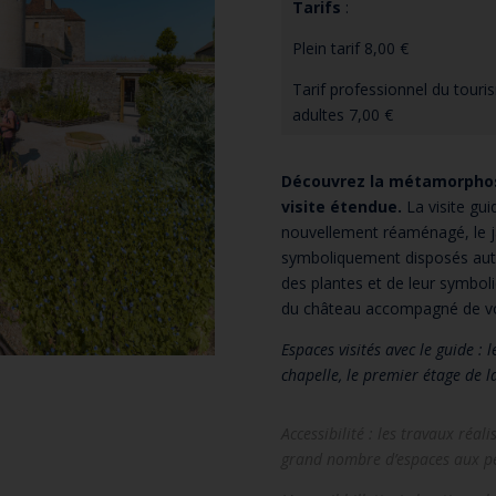
Tarifs
:
Plein tarif 8,00 €
Tarif professionnel du tour
adultes 7,00 €
Découvrez la métamorphose
visite étendue.
La visite gu
nouvellement réaménagé, le j
symboliquement disposés autou
des plantes et de leur symbol
du château accompagné de vo
Espaces visités avec le guide : l
chapelle, le premier étage de 
Accessibilité : les travaux réa
grand nombre d’espaces aux pe