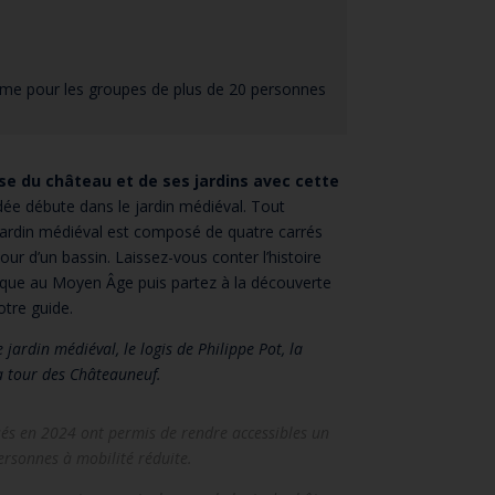
isme pour les groupes de plus de 20 personnes
 du château et de ses jardins avec cette
idée débute dans le jardin médiéval. Tout
ardin médiéval est composé de quatre carrés
r d’un bassin. Laissez-vous conter l’histoire
ique au Moyen Âge puis partez à la découverte
tre guide.
e jardin médiéval, le logis de Philippe Pot, la
la tour des Châteauneuf.
lisés en 2024 ont permis de rendre accessibles un
rsonnes à mobilité réduite.