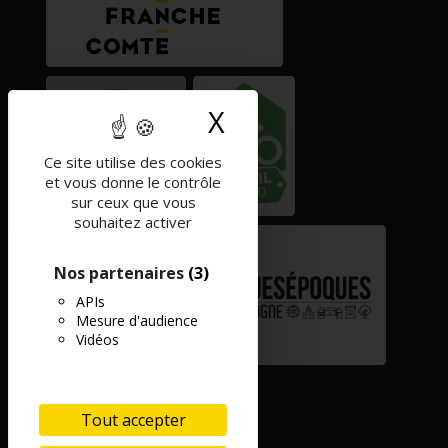
X
Masquer le band
Ce site utilise des cookies
et vous donne le contrôle
sur ceux que vous
souhaitez activer
Nos partenaires
(3)
APIs
Mesure d'audience
Vidéos
Tout accepter