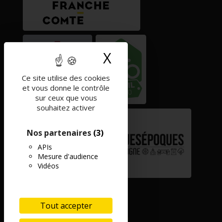
X
Masquer le band
Ce site utilise des cookies
et vous donne le contrôle
sur ceux que vous
souhaitez activer
Nos partenaires
(3)
APIs
Mesure d'audience
Vidéos
Tout accepter