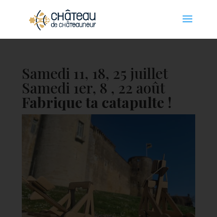
Panneau de gestion des cookies
Samedi 11, 18, 25 juillet
Samedi 1er, 8 , 22 août
Fabrique ta catapulte !