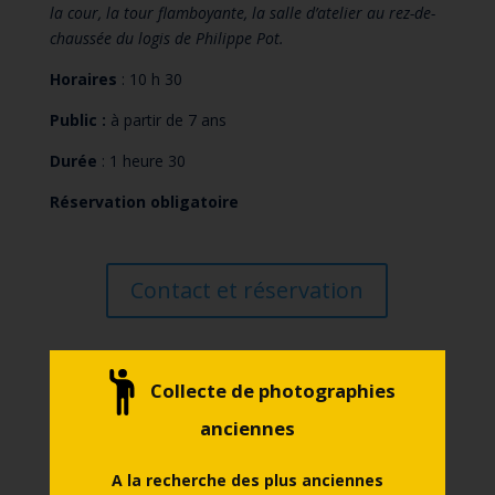
la cour, la tour flamboyante, la salle d’atelier au rez-de-
chaussée du logis de Philippe Pot
.
Horaires
: 10 h 30
Public :
à partir de 7 ans
Durée
: 1 heure 30
Réservation obligatoire
Contact et réservation
Consultez le programme de la
Collecte de photographies
saison culturelle 2026
anciennes
A la recherche des plus anciennes