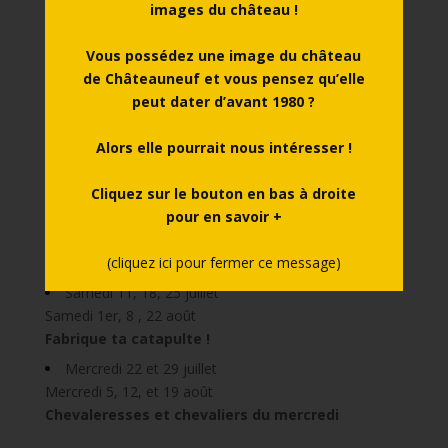
images du château !
Vous possédez une image du château
Articles récents
de Châteauneuf et vous pensez qu’elle
peut dater d’avant 1980 ?
Jeudi 30 juillet et 13 août 2026
Le manège du Contrevent
Alors elle pourrait nous intéresser !
Vendredi 17, 24, 31 juillet
Vendredi 7, 14, 21 août
Cliquez sur le bouton en bas à droite
Voyage au crépuscule
pour en savoir +
Visite théâtralisée en soirée
(cliquez ici pour fermer ce message)
Le programme de la saison culturelle est arrivé !
Samedi 11, 18, 25 juillet
Samedi 1er, 8 , 22 août
Fabrique ta catapulte !
Mercredi 22 et 29 juillet
Mercredi 5, 12, et 19 août
Chevaleresses et chevaliers du mercredi