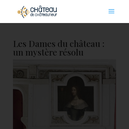
Panneau de gestion des cookies
Les Dames du château :
un mystère résolu