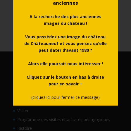
Visite théâtralisée en soirée
anciennes
Le programme de la saison culturelle est arrivé !
A la recherche des plus anciennes
Samedi 11, 18, 25 juillet
images du château !
Samedi 1er, 8 , 22 août
Fabrique ta catapulte !
Vous possédez une image du château
de Châteauneuf et vous pensez qu’elle
peut dater d’avant 1980 ?
Alors elle pourrait nous intéresser !
Navigation rapide :
Accueil
Cliquez sur le bouton en bas à droite
pour en savoir +
Actualités
Agenda
(cliquez ici pour fermer ce message)
Découvrir
Visiter
Programme des visites et activités pédagogiques
Histoire