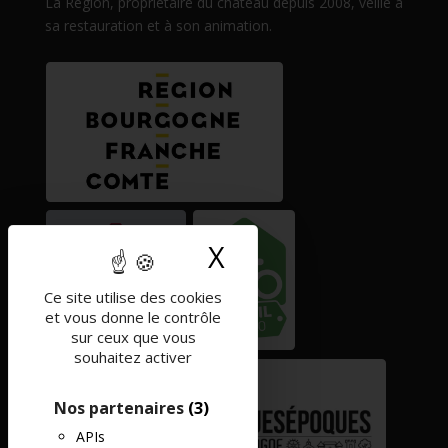
La Région, propriétaire du château depuis 2008, veille à
sa restauration et à son animation.
X
Masquer le band
Ce site utilise des cookies
et vous donne le contrôle
sur ceux que vous
souhaitez activer
Nos partenaires
(3)
APIs