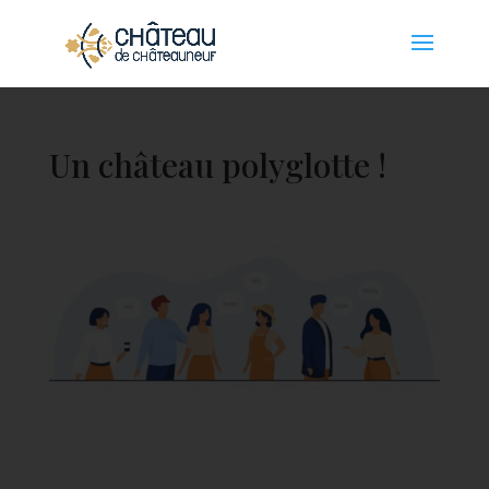
Panneau de gestion des cookies
Un château polyglotte !