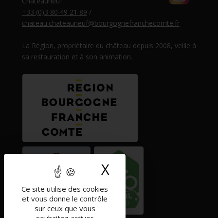
Châteauneuf
+33 (0)3 80 49 21 89
/
chateau.chateauneuf@bourgognefranchecomte.fr
La Région, propriétaire du château depuis 2008, veille à
sa restauration et à son animation.
X
Masquer le band
Ce site utilise des cookies
et vous donne le contrôle
sur ceux que vous