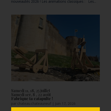
nouveautés 2026 ! Les animations classiques : Les...
Samedi 11, 18, 25 juillet
Samedi 1er, 8 , 22 août
Fabrique ta catapulte !
par
chateau.chateauneuf
|
Juin 17, 2026