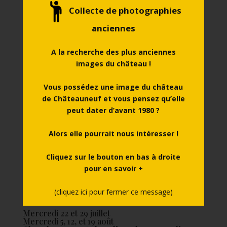
En cas de canicule (département placé en vigilance
Collecte de photographies
rouge), cette animation est susceptible d’être annulée.
anciennes
Où : Château de Châteauneuf, Place aux Porcs, 21320
CHÂTEAUNEUF Plein tarif : 6,00 € Tarif réduit : 4,50 €
A la recherche des plus anciennes
Moins de 12 ans : gratuit Contact : 03 80 49 21...
images du château !
Vous possédez une image du château
de Châteauneuf et vous pensez qu’elle
peut dater d’avant 1980 ?
Alors elle pourrait nous intéresser !
Cliquez sur le bouton en bas à droite
pour en savoir +
(cliquez ici pour fermer ce message)
Mercredi 22 et 29 juillet
Mercredi 5, 12, et 19 août