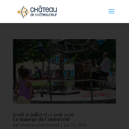
Panneau de gestion des cookies
Jeudi 30 juillet et 13 août 2026
Le manège du Contrevent
par
chateau.chateauneuf
|
Juil 23, 2026