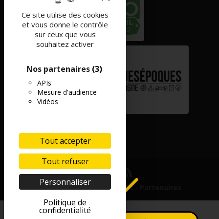
Ce site utilise des cookies
et vous donne le contrôle
sur ceux que vous
souhaitez activer
Nos partenaires
(3)
APIs
Mesure d'audience
Vidéos
Tout accepter
Tout refuser
Personnaliser
Mentions légales
-
Contact
-
Partenaires
Politique de
confidentialité