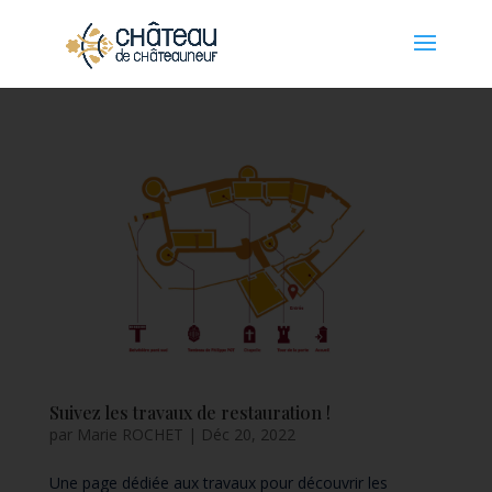
Panneau de gestion des cookies
Suivez les travaux de restauration !
par
Marie ROCHET
|
Déc 20, 2022
Une page dédiée aux travaux pour découvrir les