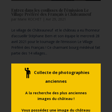
Entrez dans les coulisses de l’émission Le
Village Préféré des Français à Châteauneuf
par
Marie ROCHET
|
Avr 29, 2021
Le village de Châteauneuf et le château a eu l’honneur
d’accueillir Stéphane Bern et son équipe le mercredi 28
avril 2021 pour le tournage de l’émission Le Village
Préféré des Français ! Ce charmant bourg médiéval fait
partie des 14 villages...
Collecte de photographies
anciennes
A la recherche des plus anciennes
images du château !
Vous possédez une image du château