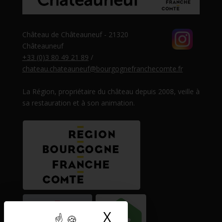
Château de Châteauneuf - 21320
Châteauneuf
+33 (0)3 80 49 21 89
/
chateau.chateauneuf@bourgognefranchecomte.fr
La Région, propriétaire du château depuis 2008, veille à
sa restauration et à son animation.
X
Masquer le band