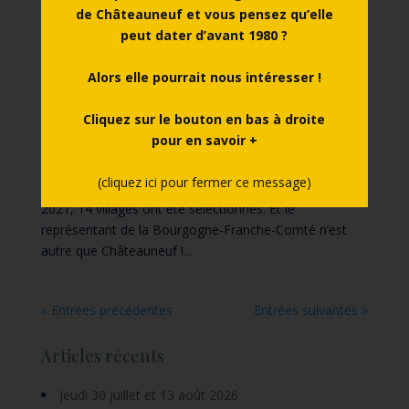
de Châteauneuf et vous pensez qu’elle
peut dater d’avant 1980 ?
Faites de Châteauneuf le village préféré des
Alors elle pourrait nous intéresser !
Français !
par
Marie ROCHET
|
Mar 16, 2021
Cliquez sur le bouton en bas à droite
pour en savoir +
L’emblématique émission présentée par Stéphane
Bern revient prochainement sur France 3. Les votes
(cliquez ici pour fermer ce message)
sont ouverts jusqu’au 25 mars. Pour cette édition
2021, 14 villages ont été sélectionnés. Et le
représentant de la Bourgogne-Franche-Comté n’est
autre que Châteauneuf !...
« Entrées précédentes
Entrées suivantes »
Articles récents
Jeudi 30 juillet et 13 août 2026