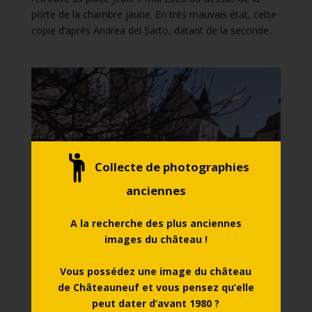
porte de la chambre jaune. En très mauvais état, cette
copie d’après Andrea del Sarto, datant de la seconde...
Collecte de photographies
anciennes
A la recherche des plus anciennes
images du château !
Vous possédez une image du château
Le printemps arrive à Châteauneuf !
de Châteauneuf et vous pensez qu’elle
par
chateau.chateauneuf
|
Mar 16, 2026
peut dater d’avant 1980 ?