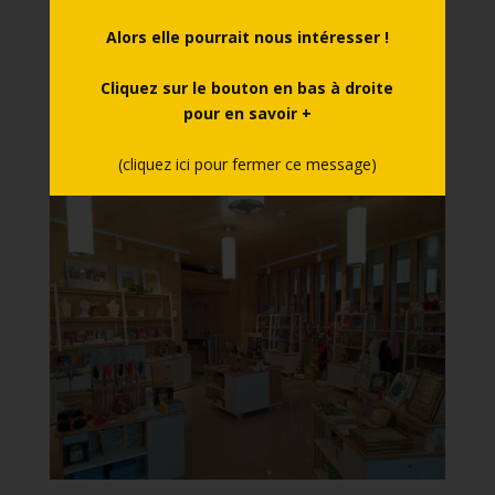
Primevères, jonquilles et jacinthes sont de retour au
Alors elle pourrait nous intéresser !
château. L’abricotier est en fleurs et la cour a revêtu
ses plus belles couleurs… Pour fêter le Printemps, une
Cliquez sur le bouton en bas à droite
décoration spéciale vous attend dans la salle d’eau du
pour en savoir +
château : un plafond fleuri...
(cliquez ici pour fermer ce message)