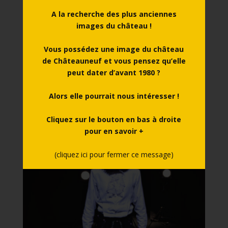
par
chateau.chateauneuf
|
Juin 16, 2026
A la recherche des plus anciennes
images du château !
En cas de canicule (département placé en vigilance
rouge), cette animation est susceptible d’être annulée.
Vous possédez une image du château
Où : Château de Châteauneuf, Place aux Porcs, 21320
de Châteauneuf et vous pensez qu’elle
CHÂTEAUNEUF Plein tarif : 6,00 € Tarif réduit : 4,50 €
peut dater d’avant 1980 ?
Moins de 12 ans : gratuit Contact : 03 80 49 21...
Alors elle pourrait nous intéresser !
Cliquez sur le bouton en bas à droite
pour en savoir +
(cliquez ici pour fermer ce message)