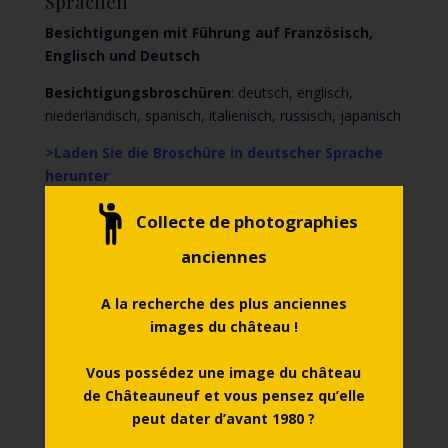
Sprachen
Besichtigungen mit Führung auf Französisch,
Englisch und Deutsch
Besichtigungsbroschüren
: deutsch, englisch,
niederländisch, spanisch, italienisch, russisch, japanisch
>
Laden Sie die Broschüre in deutscher Sprache
herunter
Collecte de photographies

anciennes
A la recherche des plus anciennes
images du château !
Kinder
Vous possédez une image du château
Derzeit ist ein spielerisches Begleitheft in Bearbeitung.
de Châteauneuf et vous pensez qu’elle
Es richtet sich an Kinder ab 4 Jahren.
peut dater d’avant 1980 ?
Kinderwagen sind auf der Anlage nicht gestattet und