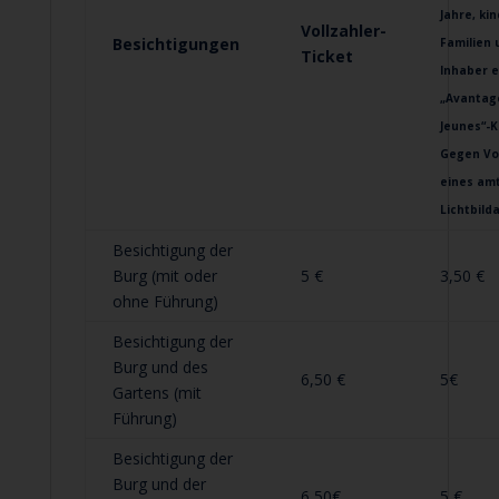
Jahre, ki
Vollzahler-
Besichtigungen
Familien 
Ticket
Inhaber e
„Avantag
Jeunes“-K
Gegen Vo
eines amt
Lichtbild
Besichtigung der
Burg (mit oder
5 €
3,50 €
ohne Führung)
Besichtigung der
Burg und des
6,50 €
5€
Gartens (mit
Führung)
Besichtigung der
Burg und der
6,50€
5 €