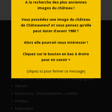
A la recherche des plus anciennes
Follow the restoration work
images du château !
Vous possédez une image du château
de Châteauneuf et vous pensez qu’elle
peut dater d’avant 1980 ?
Navigation rapide :
Accueil
Alors elle pourrait nous intéresser !
Actualités
Cliquez sur le bouton en bas à droite
Agenda
pour en savoir +
Découvrir
Visiter
(cliquez ici pour fermer ce message)
Programme des visites et activités pédagogiques
Histoire
Ressources , Documentation , Leaflets
Pratique
Partenaires