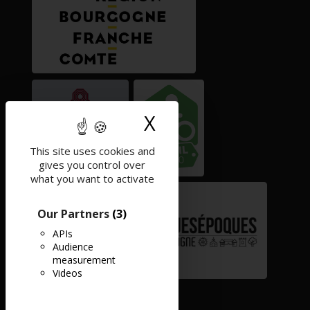
X
Hide cookie ban
This site uses cookies and
gives you control over
what you want to activate
Our Partners
(3)
APIs
Audience
measurement
Videos