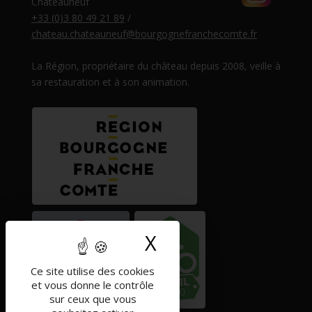
Châteauneuf
+33 (0)3 80 49 21 89
/
chateau.chateauneuf@bourgognefranchecomte.fr
La Région, propriétaire du château depuis 2008, veille à
sa restauration et à son animation.
X
Masquer le band
Ce site utilise des cookies
et vous donne le contrôle
sur ceux que vous