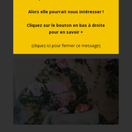
Où : Château de Châteauneuf, Place aux Porcs, 21320
Alors elle pourrait nous intéresser !
CHÂTEAUNEUF Tarif : Gratuit Contact : 03 80 49 21 89
Entrée gratuite au château de 9h45 à 12h30 et de
Cliquez sur le bouton en bas à droite
14h00 à 17h30 tous les premiers dimanches du mois,
pour en savoir +
en basse saison, d’octobre à mai. Plus d’hésitation,
profitez...
(cliquez ici pour fermer ce message)