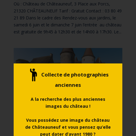
Où : Château de Châteauneuf, 3 Place aux Porcs,
21320 CHÂTEAUNEUF Tarif : Gratuit Contact : 03 80 49
21 89 Dans le cadre des Rendez-vous aux jardins, le
samedi 6 juin et le dimanche 7 juin l’entrée au château
est gratuite de 9h45 à 12h30 et de 14h00 à 17h30. Le...
Collecte de photographies
anciennes
A la recherche des plus anciennes
images du château !
Vous possédez une image du château
Dimanche 3 mai 2026
Entrée gratuite
de Châteauneuf et vous pensez qu’elle
par
christophe.guillaume
|
Avr 23, 2026
peut dater d’avant 1980 ?